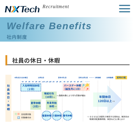
Skip
Recruitment
to
content
Welfare Benefits
社内制度
社員の休日・休暇